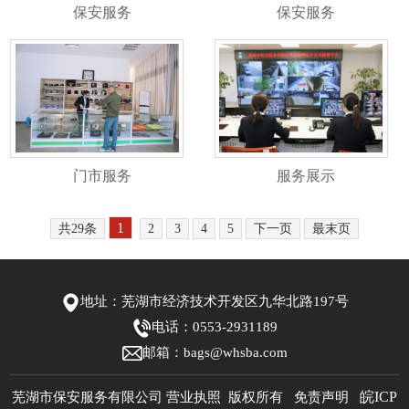
保安服务
保安服务
门市服务
服务展示
1
共29条
2
3
4
5
下一页
最末页
地址：芜湖市经济技术开发区九华北路197号
电话：0553-2931189
邮箱：bags@whsba.com
芜湖市保安服务有限公司 营业执照 版权所有 免责声明
皖ICP