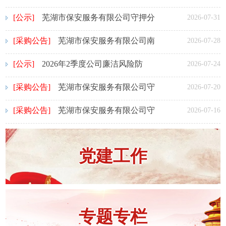
公司技防设备运维服务采购成交结果公
[公示]
芜湖市保安服务有限公司守押分
2026-07-31
告
公司技防设备运维服务预成交结果公示
[采购公告]
芜湖市保安服务有限公司南
2026-07-28
门道闸改造项目询比采购公告
[公示]
2026年2季度公司廉洁风险防
2026-07-24
治“八步强责”机制公开承诺清单
[采购公告]
芜湖市保安服务有限公司守
2026-07-20
押分公司技防设备运维服务采购澄清公
[采购公告]
芜湖市保安服务有限公司守
2026-07-16
告
押分公司技防设备运维服务询比采购公
告
党建工作
专题专栏