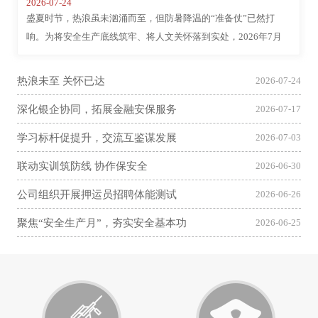
2026-07-24
盛夏时节，热浪虽未汹涌而至，但防暑降温的“准备仗”已然打
响。为将安全生产底线筑牢、将人文关怀落到实处，2026年7月
23日，市保安公司领导班子带队深入无为、南陵、繁昌、湾沚等
押运区县休息点及保安执勤一线，开...
热浪未至 关怀已达
2026-07-24
深化银企协同，拓展金融安保服务
2026-07-17
学习标杆促提升，交流互鉴谋发展
2026-07-03
联动实训筑防线 协作保安全
2026-06-30
公司组织开展押运员招聘体能测试
2026-06-26
聚焦“安全生产月”，夯实安全基本功
2026-06-25