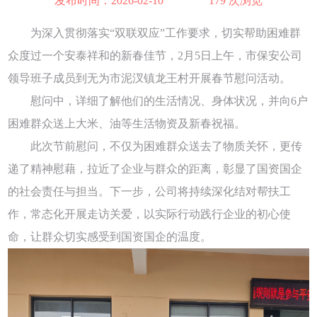
发布时间：2026-02-10
179 次浏览
为深入贯彻落实“双联双应”工作要求，切实帮助困难群
众度过一个安泰祥和的新春佳节，2月5日上午，市保安公司
领导班子成员到无为市泥汊镇龙王村开展春节慰问活动。
慰问中，详细了解他们的生活情况、身体状况，并向6户
困难群众送上大米、油等生活物资及新春祝福。
此次节前慰问，不仅为困难群众送去了物质关怀，更传
递了精神慰藉，拉近了企业与群众的距离，彰显了国资国企
的社会责任与担当。下一步，公司将持续深化结对帮扶工
作，常态化开展走访关爱，以实际行动践行企业的初心使
命，让群众切实感受到国资国企的温度。